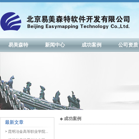
易美森特
新闻中心
公司简介
公司新闻
公司文化
行业资讯
中标新闻
易美森特
新闻中心
成功案例
公司资质
产品体系
销售网络
摄影测量硬件集成
国内网络
3DRecover立体投影
国外网络
专业级高端定制机
联系我们
人才招聘
成功案例
◆
最新文章
> 昆明冶金高等职业学院...